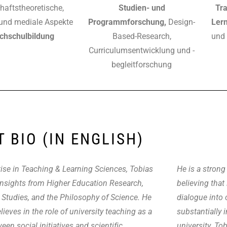
haftstheoretische,
Studien- und
Tra
 und mediale Aspekte
Programmforschung,
Design-
Ler
chschulbildung
Based-Research,
und 
Curriculumsentwicklung und -
begleitforschung​
 BIO (IN ENGLISH)
ise in Teaching & Learning Sciences, Tobias
He is a strong
nsights from Higher Education Research,
believing that
 Studies, and the Philosophy of Science
. He
dialogue into
elieves in the role of university teaching as a
substantially 
een social initiatives and scientific
university.
Tob