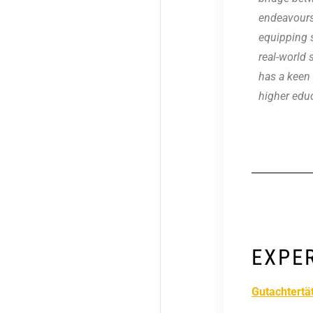
endeavours
equipping s
real-world 
has a keen 
higher edu
EXPE
Gutachtertät