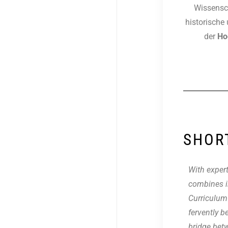
Wissensc
historische
der
Ho
SHORT
With expert
combines i
Curriculum
fervently b
bridge betw