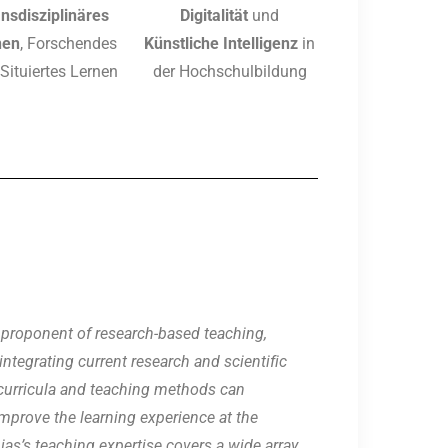
nsdisziplinäres
Digitalität
und
nen
, Forschendes
Künstliche Intelligenz
in
Situiertes Lernen
der Hochschulbildung​
 proponent of research-based teaching,
 integrating current research and scientific
 curricula and teaching methods can
improve the learning experience at the
ias’s teaching expertise covers a wide array