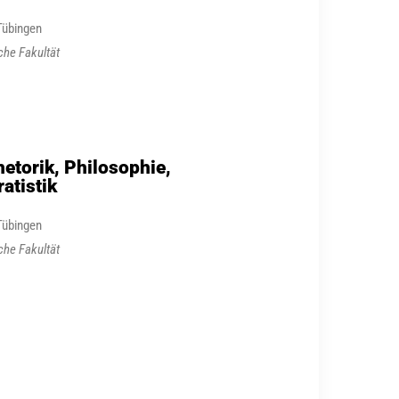
 Tübingen
che Fakultät
etorik, Philosophie,
atistik
 Tübingen
che Fakultät