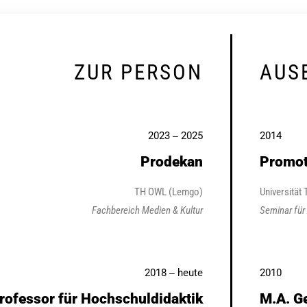
ZUR PERSON
AUS
2023
2025
2014
–
Prodekan
Promoti
TH OWL (Lemgo)
Universität
Fachbereich Medien & Kultur
Seminar für
2018
heute
2010
–
rofessor für Hochschuldidaktik
M.A. G