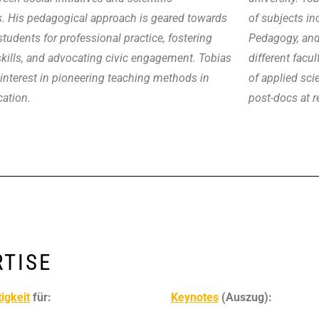
. His pedagogical approach is geared towards
of subjects i
tudents for professional practice, fostering
Pedagogy, and
skills, and advocating civic engagement.
Tobias
different facu
interest in pioneering teaching methods in
of applied sci
cation.
post-docs at r
RTISE
igkeit
für:
Keynotes
(Auszug):