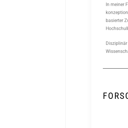
In meiner 
konzeptione
basierter 
Hochschulb
Disziplinär
Wissenscha
FORS