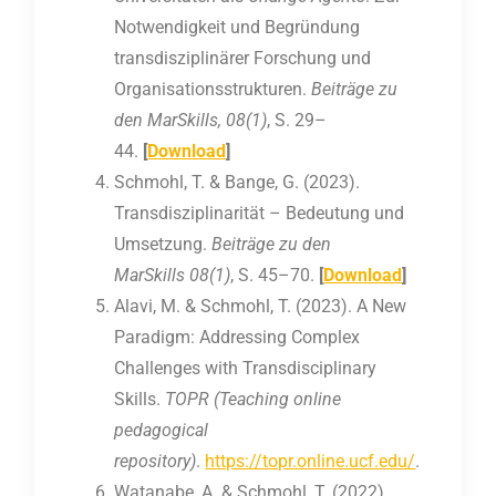
Notwendigkeit und Begründung
transdisziplinärer Forschung und
Organisationsstrukturen.
Beiträge zu
den MarSkills,
08(1)
, S. 29–
44.
[
Download
]
Schmohl, T. & Bange, G. (2023).
Transdisziplinarität – Bedeutung und
Umsetzung.
Beiträge zu den
MarSkills
08(1)
, S. 45–70.
[
Download
]
Alavi, M. & Schmohl, T. (2023). A New
Paradigm: Addressing Complex
Challenges with Transdisciplinary
Skills.
TOPR (Teaching online
pedagogical
repository)
.
https://topr.online.ucf.edu/
.
Watanabe, A. & Schmohl, T. (2022).