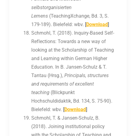
selbstorganisierten
Lernens
(TeachingXchange, Bd. 3, S.
179-189). Bielefeld: wbv.
[
Download
]
Schmohl, T. (2018). Inquiry-Based Self-
Reflections: Towards a new way of
looking at the Scholarship of Teaching
and Learning within German Higher
Education. In B. Jansen-Schulz & T.
Tantau (Hrsg.),
Principals, structures
and requirements of excellent
teaching
(Blickpunkt
Hochschuldidaktik, Bd. 134, S. 75-90).
Bielefeld: wbv.
[
Download
]
Schmohl, T. & Jansen-Schulz, B.
(2018). Joining institutional policy
with the Scholarship of Teaching and