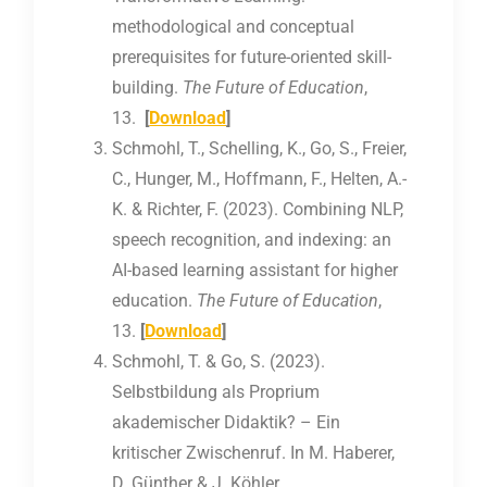
methodological and conceptual
prerequisites for future-oriented skill-
building.
The Future of Education
,
13.
[
Download
]
Schmohl, T., Schelling, K., Go, S., Freier,
C., Hunger, M., Hoffmann, F., Helten, A.-
K. & Richter, F. (2023). Combining NLP,
speech recognition, and indexing: an
AI-based learning assistant for higher
education.
The Future of Education
,
13.
[
Download
]
Schmohl, T. & Go, S. (2023).
Selbstbildung als Proprium
akademischer Didaktik? – Ein
kritischer Zwischenruf. In M. Haberer,
D. Günther & J. Köhler