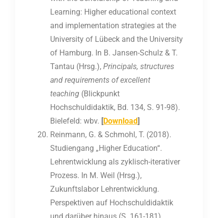
Learning: Higher educational context
and implementation strategies at the
University of Lübeck and the University
of Hamburg. In B. Jansen-Schulz & T.
Tantau (Hrsg.),
Principals, structures
and requirements of excellent
teaching
(Blickpunkt
Hochschuldidaktik, Bd. 134, S. 91-98).
Bielefeld: wbv.
[
Download
]
Reinmann, G. & Schmohl, T. (2018).
Studiengang „Higher Education“.
Lehrentwicklung als zyklisch-iterativer
Prozess. In M. Weil (Hrsg.),
Zukunftslabor Lehrentwicklung.
Perspektiven auf Hochschuldidaktik
und darüber hinaus (S. 161-181).