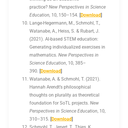
practice?
New Perspectives in Science
Education,
10, 150–154.
[
Download
]
Lange-Hegermann, M., Schmohl, T.,
Watanabe, A., Heiss, S. & Rubart, J.
(2021). AI-based STEM education:
Generating individualized exercises in
mathematics.
New Perspectives in
Science Education
, 10, 385–
390.
[
Download
]
Watanabe, A. & Schmohl, T. (2021).
Hannah Arendt’s philosophical
thoughts on plurality as theoretical
foundation for SoTL projects.
New
Perspectives in Science Education
, 10,
310–315.
[
Download
]
Schmohl, T., Jenert, T., Thies, K.,