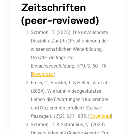
Zeitschriften
(peer-reviewed)
Schmohl, T. (2025). Die unvollendete
Disziplin: Zur (Re-)Positionierung der
wissenschaftlichen Weiterbildung.
Debatte. Beiträge zur
Erwachsenenbildung, 7(1)
, S. 60–76.
[
Download
]
Freier,
C., Bocklet, T. & Helten, A. et al.
(2024). Wie kann videogestütztes
Lernen
die Erwartungen Studierender
und Dozierender erfüllen?
Soziale
Passagen,
15(2)
, 631
–
635.
[
Download
]
Schmohl, T. & Schmulius, N. (2023).
Universitäten als
Change Agents
: Zur