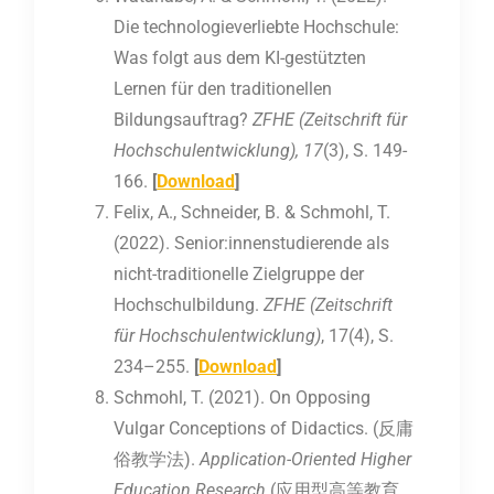
Die technologieverliebte Hochschule:
Was folgt aus dem KI-gestützten
Lernen für den traditionellen
Bildungsauftrag?
ZFHE (Zeitschrift für
Hochschulentwicklung), 17
(3), S. 149-
166.
[
Download
]
Felix, A., Schneider, B. & Schmohl, T.
(2022). Senior:innenstudierende als
nicht-traditionelle Zielgruppe der
Hochschulbildung.
ZFHE (Zeitschrift
für Hochschulentwicklung)
, 17(4), S.
234–255.
[
Download
]
Schmohl, T. (2021). On Opposing
Vulgar Conceptions of Didactics. (反庸
俗教学法).
Application-Oriented Higher
Education Research
(应用型高等教育