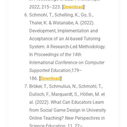
2022
, 215–223.
[
Download
]
Schmohl, T., Schelling, K., Go, S.,
Thaler, K. & Watanabe, A. (2022).
Development, Implementation and
Acceptance of an AI-based Tutoring
System: A Research-Led Methodology.
In
Proceedings of the 14th
International Conference on Computer
Supported Education
,179–
186.
[
Download
]
Bröker, T., Schmulius, N., Schmohl, T.,
Dulisch, F., Marquardt, S., Höllen, M. et
al. (2022). What Can Educators Learn
from Social Game Design in University
Online Teaching?
New Perspectives in
Science Education
, 11, 22–