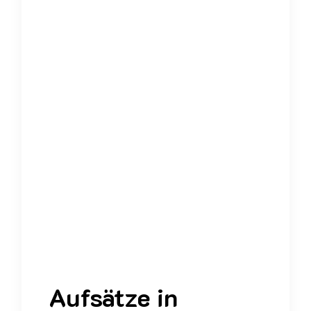
Didaktisches
Design
(Di²design)
Hochschul-
Assistenz-
System
(HAnS)
Publikationen
Aufsätze in