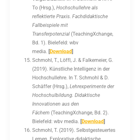
To (Hrsg.),
Hochschullehre als
reflektierte Praxis. Fachdidaktische
Fallbeispiele mit
Transferpotenzial
(TeachingXchange,
Bd. 1). Bielefeld: wbv
media.
[
Download
]
Schmohl, T., Löffl, J. & Falkemeier, G.
(2019). Künstliche Intelligenz in der
Hochschullehre. In T. Schmohl & D.
Schäffer (Hrsg.),
Lehrexperimente der
Hochschulbildung. Didaktische
Innovationen aus den
Fächern
(TeachingXchange, Bd. 2).
Bielefeld: wbv media.
[
Download
]
Schmohl, T. (2019). Selbstgesteuertes
Lernen. Explorative didaktische