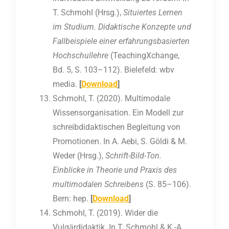
T. Schmohl (Hrsg.),
Situiertes Lernen
im Studium. Didaktische Konzepte und
Fallbeispiele einer erfahrungsbasierten
Hochschullehre
(TeachingXchange,
Bd. 5, S. 103–112). Bielefeld: wbv
media.
[
Download
]
Schmohl, T. (2020). Multimodale
Wissensorganisation. Ein Modell zur
schreibdidaktischen Begleitung von
Promotionen. In A. Aebi, S. Göldi & M.
Weder (Hrsg.),
Schrift-Bild-Ton.
Einblicke in Theorie und Praxis des
multimodalen Schreibens
(S. 85–106).
Bern: hep.
[
Download
]
Schmohl, T. (2019). Wider die
Vulgärdidaktik. In T. Schmohl & K.-A.