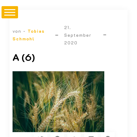
21.
von -
Tobias
September
Schmohl
2020
A (6)