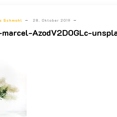
s Schmohl
28. Oktober 2019
e-marcel-AzodV2D0GLc-unspl