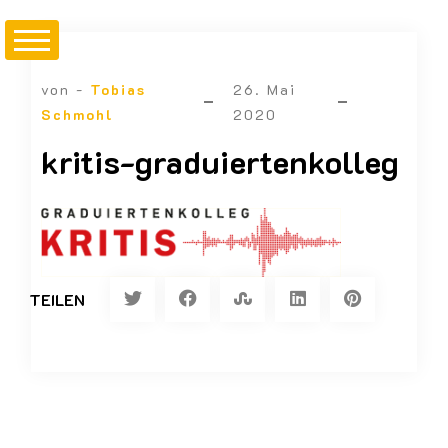
von -
Tobias
26. Mai
Schmohl
2020
kritis-graduiertenkolleg
TEILEN