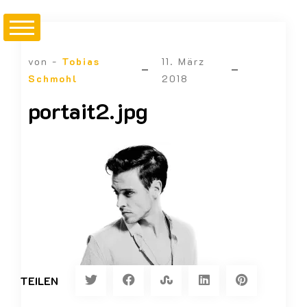
von -
Tobias
11. März
Schmohl
2018
portait2.jpg
TEILEN