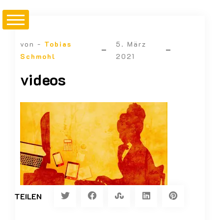
von -
Tobias
5. März
Schmohl
2021
videos
TEILEN