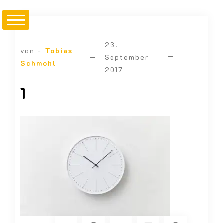
23.
von -
Tobias
September
Schmohl
2017
1