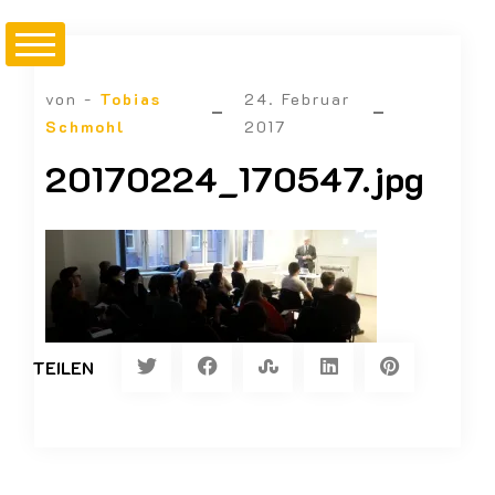
von -
Tobias
24. Februar
Schmohl
2017
20170224_170547.jpg
TEILEN