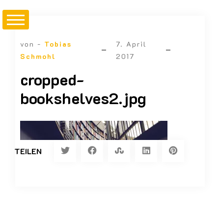
von -
Tobias
7. April
Schmohl
2017
cropped-
bookshelves2.jpg
TEILEN