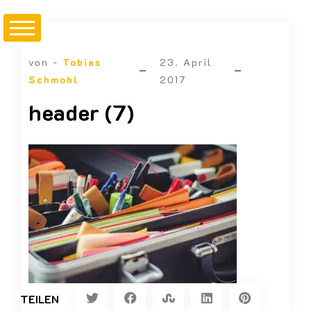
von -
Tobias
23. April
Schmohl
2017
header (7)
TEILEN