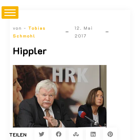
von -
Tobias
12. Mai
Schmohl
2017
Hippler
TEILEN