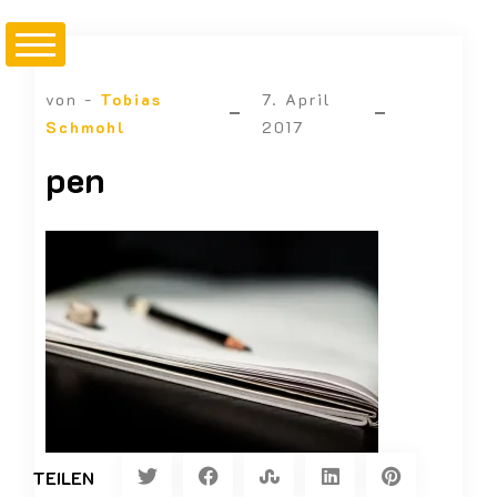
von -
Tobias
7. April
Schmohl
2017
pen
TEILEN