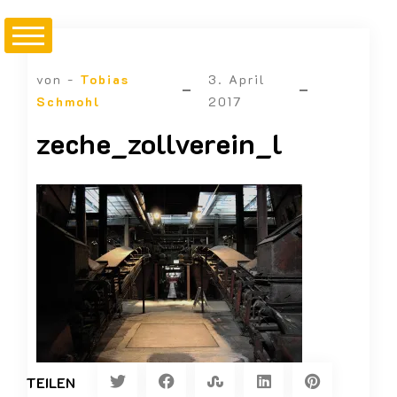
von -
Tobias
3. April
Schmohl
2017
zeche_zollverein_l
TEILEN