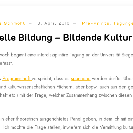
s Schmohl
3. April 2016
Pre-Prints
,
Tagung
elle Bildung – Bildende Kultur
och beginnt eine interdisziplinäre Tagung an der Universität Siegen
efasst.
as
Programmheft
verspricht, dass es
spannend
werden dürfte: Über 
und kulturwissenschaftlichen Fächern, aber bspw. auch aus den ge
haft etc.) mit der Frage, welcher Zusammenhang zwischen diese
in eher theoretisch ausgerichtetes Panel geben, in dem ich mit e
f. Ich möchte die Frage stellen, inwiefern sich die Vermittlung kult