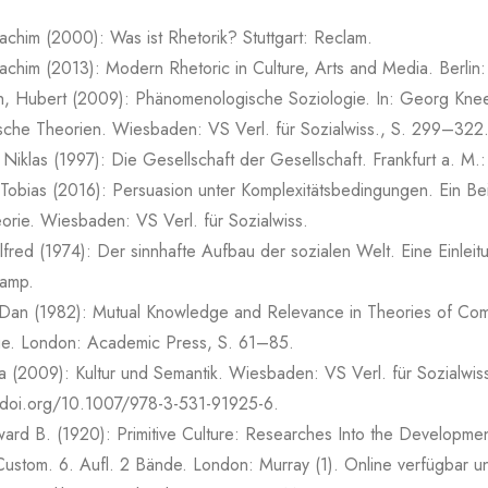
achim (2000): Was ist Rhetorik? Stuttgart: Reclam.
achim (2013): Modern Rhetoric in Culture, Arts and Media. Berlin:
h, Hubert (2009): Phänomenologische Soziologie. In: Georg Kne
sche Theorien. Wiesbaden: VS Verl. für Sozialwiss., S. 299–322
Niklas (1997): Die Gesellschaft der Gesellschaft. Frankfurt a. M.
Tobias (2016): Persuasion unter Komplexitätsbedingungen. Ein Beit
orie. Wiesbaden: VS Verl. für Sozialwiss.
lfred (1974): Der sinnhafte Aufbau der sozialen Welt. Eine Einleitu
kamp.
Dan (1982): Mutual Knowledge and Relevance in Theories of Comp
e. London: Academic Press, S. 61–85.
lja (2009): Kultur und Semantik. Wiesbaden: VS Verl. für Sozialwis
.doi.org/10.1007/978-3-531-91925-6.
ward B. (1920): Primitive Culture: Researches Into the Developme
Custom. 6. Aufl. 2 Bände. London: Murray (1). Online verfügbar u