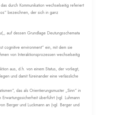
f das durch Kommunikation wechselseitig referiert
opos“ bezeichnen, der sich in ganz
nd
„, auf dessen Grundlage Deutungsschemata
t cognitive environment“ ein, mit dem sie
Rahmen von Interaktionsprozessen wechselseitig
ktion aus, d.h. von einem Status, der vorliegt,
egen und damit füreinander eine verlässliche
tismen“, das als Orientierungsmuster „Sinn“ in
n Erwartungssicherheit überführt (vgl. Luhmann
f von Berger und Luckmann an (vgl. Berger und