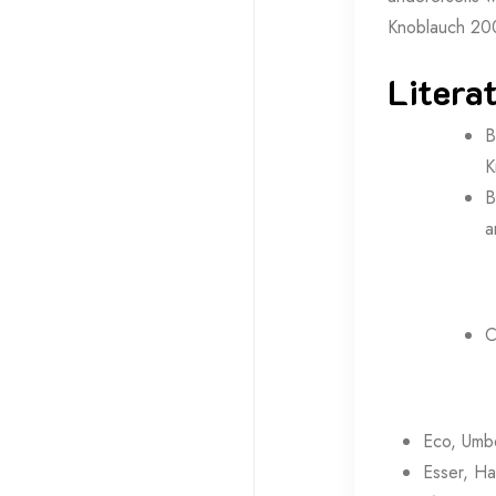
Knoblauch 20
Litera
B
K
B
a
C
Eco, Umbe
Esser, Ha