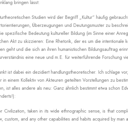
inklang bringen lässt:
turtheoretischen Studien wird der Begriff „Kultur“ häufig gebraucht
ertorientierungen, Überzeugungen und Deutungsmuster zu beschreib
ie spezifische Bedeutung kultureller Bildung (im Sinne einer Anreg
chen Akt zu skizzieren: Eine Rhetorik, der es um die intentionale 
ren geht und die sich an ihren humanistischen Bildungsauftrag erin
turverständnis eine neue und m.E. für weiterführende Forschung v
kt ist dabei ein dezidiert handlungstheoretischer. Ich schlage vor
 in einem Kollektiv von Akteuren geteilten Vorstellungen zu bestim
en, ist alles andere als neu: Ganz ähnlich bestimmt etwa schon Edw
nderts!):
or Civilization, taken in its wide ethnographic sense, is that com
aw, custom, and any other capabilities and habits acquired by man 