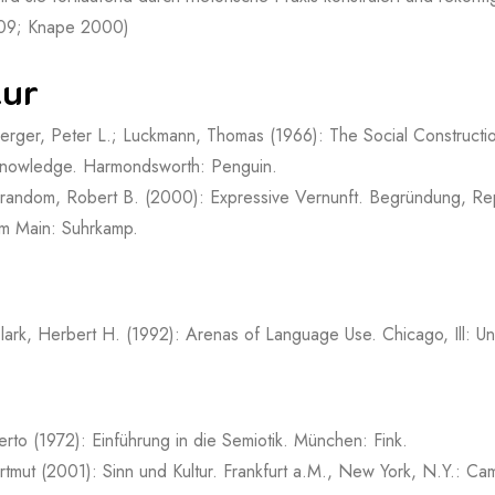
09; Knape 2000)
tur
erger, Peter L.; Luckmann, Thomas (1966): The Social Construction
nowledge. Harmondsworth: Penguin.
random, Robert B. (2000): Expressive Vernunft. Begründung, Repr
m Main: Suhrkamp.
lark, Herbert H. (1992): Arenas of Language Use. Chicago, Ill: Un
rto (1972): Einführung in die Semiotik. München: Fink.
rtmut (2001): Sinn und Kultur. Frankfurt a.M., New York, N.Y.: Ca