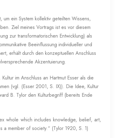
, um ein System kollektiv geteilten Wissens,
en. Ziel meines Vortrags ist es vor diesem
ung zur transformatorischen Entwicklung) als
kommunikative Beeinflussung individueller und
nert, erhält durch den konzeptuellen Anschluss
ielversprechende Akzentuierung.
, Kultur im Anschluss an Hartmut Esser als die
men (vgl. (Esser 2001, S. IX)). Die Idee, Kultur
ard B. Tylor den Kulturbegriff (bereits Ende
plex whole which includes knowledge, belief, art,
as a member of society.“ (Tylor 1920, S. 1)