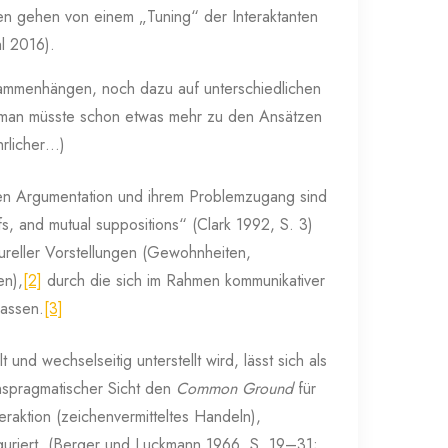
en gehen von einem „Tuning“ der Interaktanten
l 2016).
usammenhängen, noch dazu auf unterschiedlichen
d man müsste schon etwas mehr zu den Ansätzen
hrlicher…)
igen Argumentation und ihrem Problemzugang sind
, and mutual suppositions“ (Clark 1992, S. 3)
ureller Vorstellungen (Gewohnheiten,
en),
[2]
durch die sich im Rahmen kommunikativer
lassen.
[3]
nd wechselseitig unterstellt wird, lässt sich als
onspragmatischer Sicht den
Common Ground
für
eraktion (zeichenvermitteltes Handeln),
figuriert. (Berger und Luckmann 1966, S. 19–31;