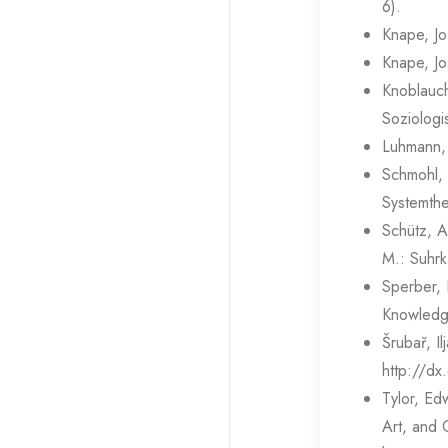
6).
Knape, Jo
Knape, Jo
Knoblauc
Soziologi
Luhmann, 
Schmohl, 
Systemthe
Schütz, A
M.: Suhr
Sperber, 
Knowledg
Šrubař, I
http://dx
Tylor, Ed
Art, and 