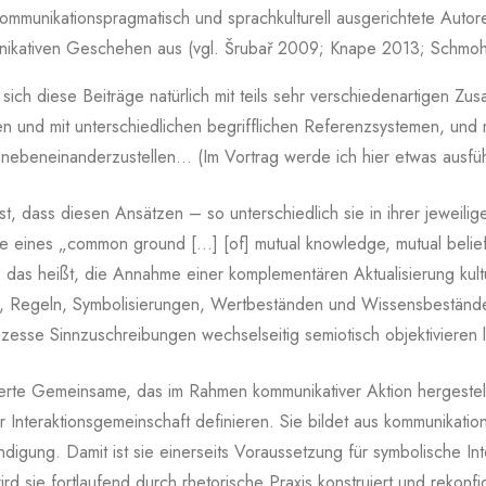
mmunikationspragmatisch und sprachkulturell ausgerichtete Autor
nikativen Geschehen aus (vgl. Šrubař 2009; Knape 2013; Schmoh
ich diese Beiträge natürlich mit teils sehr verschiedenartigen Z
n und mit unterschiedlichen begrifflichen Referenzsystemen, un
 nebeneinanderzustellen… (Im Vortrag werde ich hier etwas ausfü
t, dass diesen Ansätzen – so unterschiedlich sie in ihrer jeweil
 eines „common ground […] [of] mutual knowledge, mutual beliefs
 das heißt, die Annahme einer komplementären Aktualisierung kult
 Regeln, Symbolisierungen, Wertbeständen und Wissensbeständ
ozesse Sinnzuschreibungen wechselseitig semiotisch objektivieren 
erte Gemeinsame, das im Rahmen kommunikativer Aktion hergestellt u
r Interaktionsgemeinschaft definieren. Sie bildet aus kommunikati
ndigung. Damit ist sie einerseits Voraussetzung für symbolische Int
ird sie fortlaufend durch rhetorische Praxis konstruiert und rekon