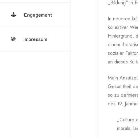
„Bildung“ in E
Engagement
In neueren kul
kollektiver W
Hintergrund, d
Impressum
einem rhetoris
sozialer Fakto
an dieses Kul
Mein Ansatzpun
Gesamtheit der
so zu definier
des 19. Jahrhu
„Culture 
morals, l