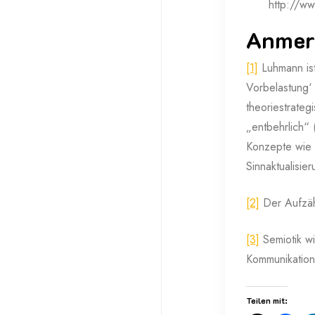
http://w
Anmer
[1]
Luhmann ist
Vorbelastung‘
theoriestrateg
„entbehrlich“
Konzepte wie 
Sinnaktualisie
[2]
Der Aufzähl
[3]
Semiotik wi
Kommunikation
Teilen mit: