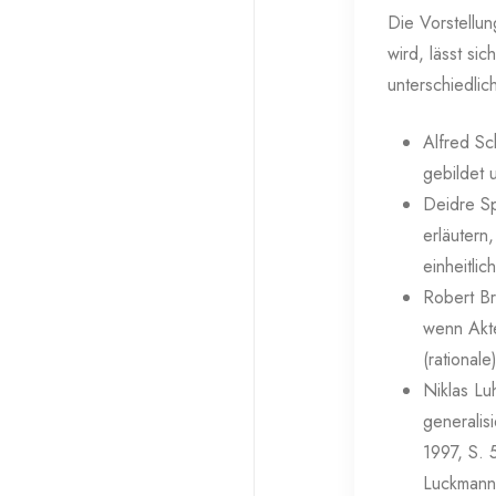
Die Vorstellun
wird, lässt si
unterschiedlic
Alfred Sc
gebildet 
Deidre Sp
erläutern
einheitlic
Robert B
wenn Akte
(rational
Niklas Lu
generalis
1997, S. 
Luckmann