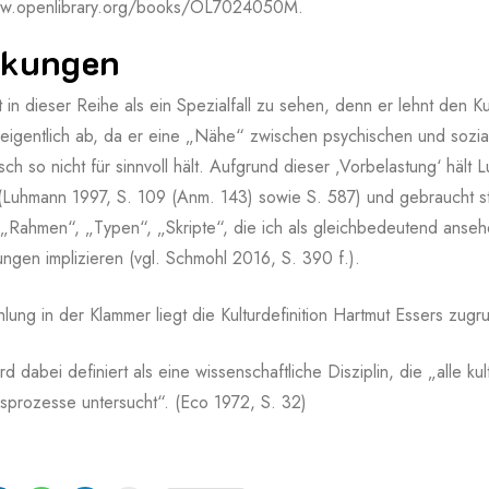
ww.openlibrary.org/books/OL7024050M.
kungen
 in dieser Reihe als ein Spezialfall zu sehen, denn er lehnt den Ku
 eigentlich ab, da er eine „Nähe“ zwischen psychischen und soz
isch so nicht für sinnvoll hält. Aufgrund dieser ‚Vorbelastung‘ hält 
 (Luhmann 1997, S. 109 (Anm. 143) sowie S. 587) und gebraucht s
„Rahmen“, „Typen“, „Skripte“, die ich als gleichbedeutend anseh
rungen implizieren (vgl. Schmohl 2016, S. 390 f.).
ung in der Klammer liegt die Kulturdefinition Hartmut Essers zugru
rd dabei definiert als eine wissenschaftliche Disziplin, die „alle k
sprozesse untersucht“. (Eco 1972, S. 32)