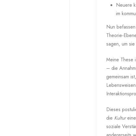
Neuere ko
im kommu
Nun befassen s
Theorie-Ebene
sagen, um sie
Meine These is
– die Annahme
gemeinsam ist,
Lebensweisen,
Interaktionspr
Dieses postuli
die
Kultur
eine
soziale Verstä
andererseits w