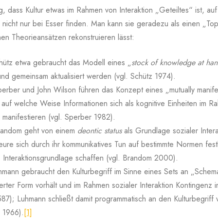
g, dass Kultur etwas im Rahmen von Interaktion „Geteiltes“ ist, au
ch nicht nur bei Esser finden. Man kann sie geradezu als einen „T
hen Theorieansätzen rekonstruieren lässt:
hütz etwa gebraucht das Modell eines „
stock of knowledge at ha
und gemeinsam aktualisiert werden (vgl. Schütz 1974).
erber und John Wilson führen das Konzept eines „mutually manifes
, auf welche Weise Informationen sich als kognitive Einheiten im 
h manifestieren (vgl. Sperber 1982).
random geht von einem
deontic status
als Grundlage sozialer Intera
ure sich durch ihr kommunikatives Tun auf bestimmte Normen festl
e) Interaktionsgrundlage schaffen (vgl. Brandom 2000).
hmann gebraucht den Kulturbegriff im Sinne eines Sets an „Schema
ierter Form vorhält und im Rahmen sozialer Interaktion Kontingenz i
587); Luhmann schließt damit programmatisch an den Kulturbegrif
 1966).
[1]