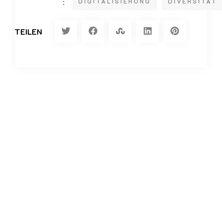
:
DIGITALISIERUNG
DIVERSITÄT
TEILEN
Vorheriger Artikel
Wissenschaftskommunikation
Nächster Artikel