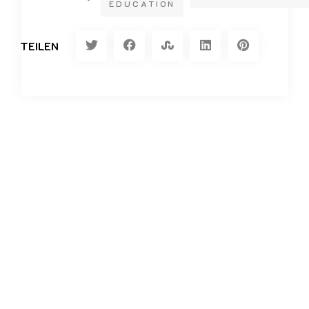
EDUCATION
TEILEN
Vorheriger Artikel
Symposium: „Hochschuldidaktik verorten“ auf der
Tagung: „Wissenschaft bildet.“