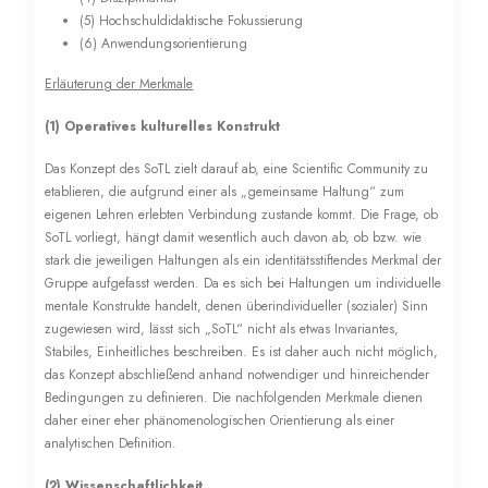
(5) Hochschuldidaktische Fokussierung
(6) Anwendungsorientierung
Erläuterung der Merkmale
(1) Operatives kulturelles Konstrukt
Das Konzept des SoTL zielt darauf ab, eine Scientific Community zu
etablieren, die aufgrund einer als „gemeinsame Haltung“ zum
eigenen Lehren erlebten Verbindung zustande kommt. Die Frage, ob
SoTL vorliegt, hängt damit wesentlich auch davon ab, ob bzw. wie
stark die jeweiligen Haltungen als ein identitätsstiftendes Merkmal der
Gruppe aufgefasst werden. Da es sich bei Haltungen um individuelle
mentale Konstrukte handelt, denen überindividueller (sozialer) Sinn
zugewiesen wird, lässt sich „SoTL“ nicht als etwas Invariantes,
Stabiles, Einheitliches beschreiben. Es ist daher auch nicht möglich,
das Konzept abschließend anhand notwendiger und hinreichender
Bedingungen zu definieren. Die nachfolgenden Merkmale dienen
daher einer eher phänomenologischen Orientierung als einer
analytischen Definition.
(2) Wissenschaftlichkeit