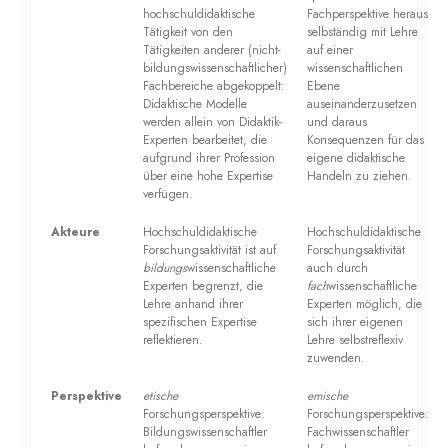
hochschuldidaktische
Fachperspektive heraus
Tätigkeit von den
selbständig mit Lehre
Tätigkeiten anderer (nicht-
auf einer
bildungswissenschaftlicher)
wissenschaftlichen
Fachbereiche abgekoppelt:
Ebene
Didaktische Modelle
auseinanderzusetzen
werden allein von Didaktik-
und daraus
Experten bearbeitet, die
Konsequenzen für das
aufgrund ihrer Profession
eigene didaktische
über eine hohe Expertise
Handeln zu ziehen.
verfügen.
Akteure
Hochschuldidaktische
Hochschuldidaktische
Forschungsaktivität ist auf
Forschungsaktivität
bildungs
wissenschaftliche
auch durch
Experten begrenzt, die
fach
wissenschaftliche
Lehre anhand ihrer
Experten möglich, die
spezifischen Expertise
sich ihrer eigenen
reflektieren.
Lehre selbstreflexiv
zuwenden.
Perspektive
etische
emische
Forschungsperspektive:
Forschungsperspektive:
Bildungswissenschaftler
Fachwissenschaftler