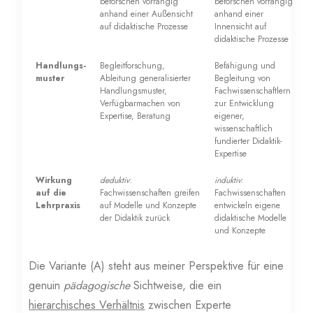
beforschen vorrangig
beforschen vorrangig
anhand einer Außensicht
anhand einer
auf didaktische Prozesse
Innensicht auf
didaktische Prozesse
Handlungs-
Begleitforschung,
Befähigung und
muster
Ableitung generalisierter
Begleitung von
Handlungsmuster,
Fachwissenschaftlern
Verfügbarmachen von
zur Entwicklung
Expertise, Beratung
eigener,
wissenschaftlich
fundierter Didaktik-
Expertise
Wirkung
deduktiv
:
induktiv
:
auf die
Fachwissenschaften greifen
Fachwissenschaften
Lehrpraxis
auf Modelle und Konzepte
entwickeln eigene
der Didaktik zurück
didaktische Modelle
und Konzepte
Die Variante (A) steht aus meiner Perspektive für eine
genuin
pädagogische
Sichtweise, die ein
hierarchisches Verhältnis
zwischen Experte